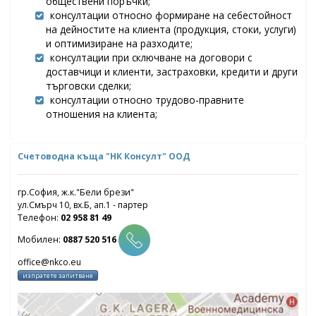
обществени поръчки;
консултации относно формиране на себестойност
на дейностите на клиента (продукция, стоки, услуги)
и оптимизиране на разходите;
консултации при сключване на договори с
доставчици и клиенти, застраховки, кредити и други
търговски сделки;
консултации относно трудово-правните
отношения на клиента;
Счетоводна къща
"НК Консулт" ООД
гр.София, ж.к."Бели брези"
ул.Смърч 10, вх.Б, ап.1 - партер
Телефон:
02 958 81 49
Мобилен:
0887 520 516
изпратете запитване