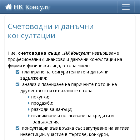
НК Консулт
Счетоводни и данъчни
консултации
Ние,
счетоводна къща
„НК Консулт“
извършваме
професионални финансови и данъчни консултации на
фирми и физически лица, в това число:
планиране на осигурителните и данъчни
задължения;
анализ и планиране на паричните потоци на
дружеството и свързаните с това:
покупки;
продажби;
разходи за данъци;
възникване и погасяване на кредити и
задължения;
консултации във връзка със закупуване на активи,
инвестиции, участие в търгове, конкурси,